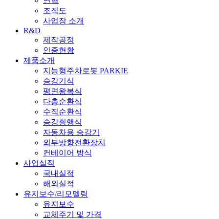
연혁
조직도
사업장 소개
R&D
제작공정
인증현황
제품소개
지능형주차로봇 PARKIE
승강기식
평면왕복식
다층순환식
수직순환식
승강횡행식
자동차용 승강기
외부방향전환장치
컨베이어 방식
사업실적
국내실적
해외실적
유지보수/리모델링
유지보수
교체주기 및 가격